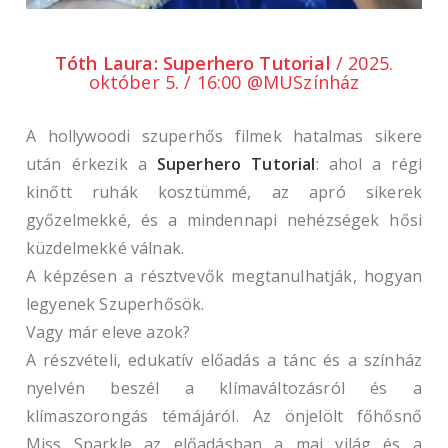
Tóth Laura: Superhero Tutorial
/ 2025.
október 5. / 16:00 @MUSzínház
A hollywoodi szuperhős filmek hatalmas sikere
után érkezik a
Superhero Tutorial
: ahol a régi
kinőtt ruhák kosztümmé, az apró sikerek
győzelmekké, és a mindennapi nehézségek hősi
küzdelmekké válnak.
A képzésen a résztvevők megtanulhatják, hogyan
legyenek Szuperhősök.
Vagy már eleve azok?
A részvételi, edukatív előadás a tánc és a színház
nyelvén beszél a klímaváltozásról és a
klímaszorongás témájáról. Az önjelölt főhősnő
Miss Sparkle az előadásban a mai világ és a