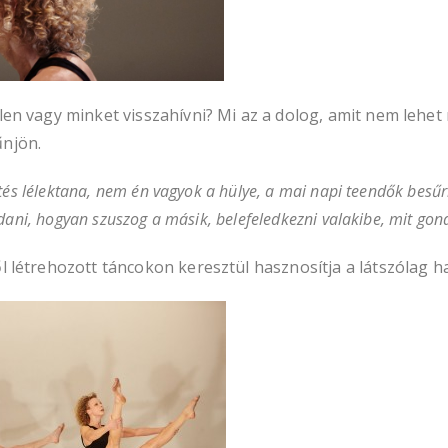
en vagy minket visszahívni? Mi az a dolog, amit nem lehet 
űnjön.
tés lélektana, nem én vagyok a hülye, a mai napi teendők besű
dani, hogyan szuszog a másik, belefeledkezni valakibe, mit gon
 létrehozott táncokon keresztül hasznosítja a látszólag ha