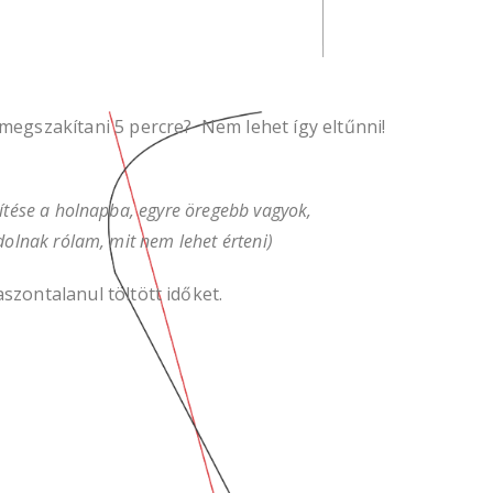
megszakítani 5 percre? Nem lehet így eltűnni!
rítése a holnapba, egyre öregebb vagyok,
dolnak rólam, mit nem lehet érteni)
szontalanul töltött időket.