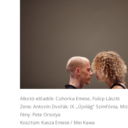
Alkotó-előadók: Cuhorka Emese, Fülöp László
Zene: Antonín Dvořák: IX. „Újvilág” Szimfónia, Miz
Fény: Pete Orsolya
Kosztüm: Kasza Emese / Mei Kawa