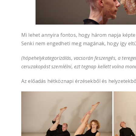
Mi lehet annyira fontos, hogy három napja képtel
Senki nem engedheti meg magának, hogy így elt
(hópehelykategorizálás, vacsorán feszengés, a terege
ceruzakopást szemlélni, ezt tegnap kellett volna mon
Az előadás hétköznapi érzésekből és helyzetekből