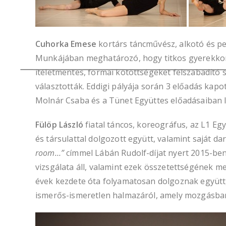
Cuhorka Emese
kortárs táncművész, alkotó és pe
Munkájában meghatározó, hogy titkos gyerekkori 
ítéletmentes, formai kötöttségeket felszabadító 
választották. Eddigi pályája során 3 előadás kap
Molnár Csaba és a Tünet Együttes előadásaiban l
Fülöp László
fiatal táncos, koreográfus, az L1 Egy
és társulattal dolgozott együtt, valamint saját 
room…”
címmel Lábán Rudolf-díjat nyert 2015-be
vizsgálata áll, valamint ezek összetettségének 
évek kezdete óta folyamatosan dolgoznak együtt
ismerős-ismeretlen halmazáról, amely mozgásban