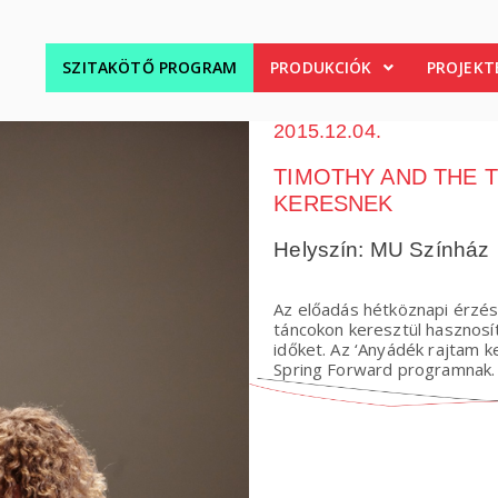
SZITAKÖTŐ PROGRAM
PRODUKCIÓK
PROJEKT
2015.12.04.
TIMOTHY AND THE 
KERESNEK
Helyszín: MU Színház
Az előadás hétköznapi érzés
táncokon keresztül hasznosít
időket. Az ‘Anyádék rajtam 
Spring Forward programnak.