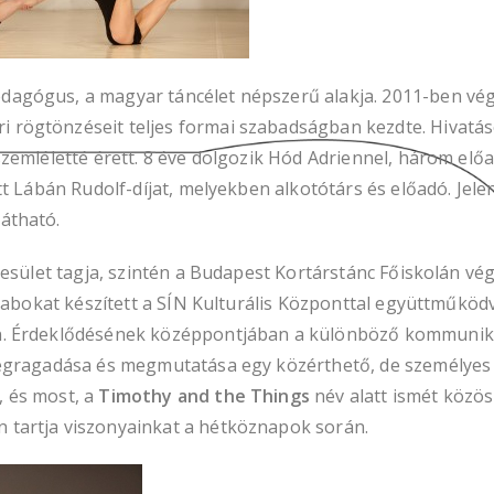
dagógus, a magyar táncélet népszerű alakja. 2011-ben vég
rögtönzéseit teljes formai szabadságban kezdte. Hivatáso
szemléletté érett. 8 éve dolgozik Hód Adriennel, három el
ott Lábán Rudolf-díjat, melyekben alkotótárs és előadó. Je
átható.
esület tagja, szintén a Budapest Kortárstánc Főiskolán vég
darabokat készített a SÍN Kulturális Központtal együttműkö
n. Érdeklődésének középpontjában a különböző kommunikác
megragadása és megmutatása egy közérthető, de személyes n
, és most, a
Timothy and the Things
név alatt ismét közö
 tartja viszonyainkat a hétköznapok során.