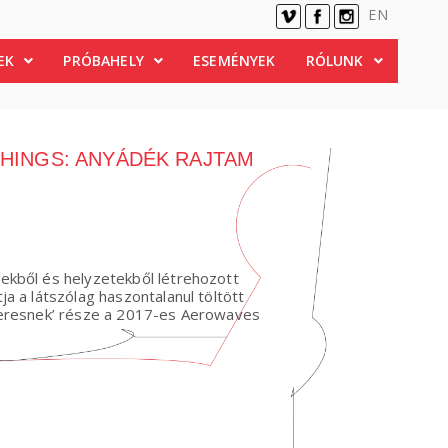
EN
EK
PRÓBAHELY
ESEMÉNYEK
RÓLUNK
THINGS: ANYÁDÉK RAJTAM
ekből és helyzetekből létrehozott
ja a látszólag haszontalanul töltött
keresnek’ része a 2017-es Aerowaves