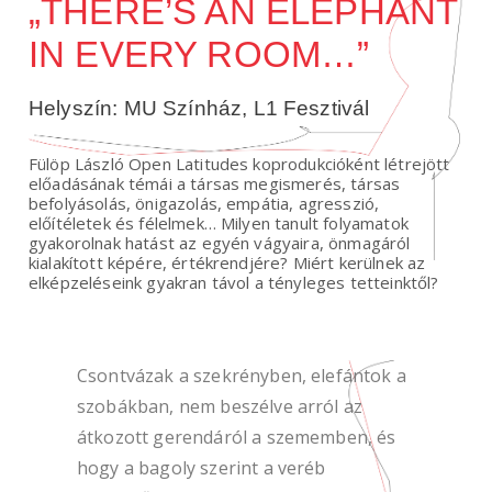
„THERE’S AN ELEPHANT
IN EVERY ROOM…”
Helyszín: MU Színház, L1 Fesztivál
Fülöp László Open Latitudes koprodukcióként létrejött
előadásának témái a társas megismerés, társas
befolyásolás, önigazolás, empátia, agresszió,
előítéletek és félelmek… Milyen tanult folyamatok
gyakorolnak hatást az egyén vágyaira, önmagáról
kialakított képére, értékrendjére? Miért kerülnek az
elképzeléseink gyakran távol a tényleges tetteinktől?
Csontvázak a szekrényben, elefántok a
szobákban, nem beszélve arról az
átkozott gerendáról a szememben, és
hogy a bagoly szerint a veréb