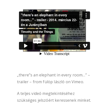
„there”s an elephant in every room…” –
trailer –
from
fülöp lászló
on
Vimeo
.
A teljes videó megtekintéséhez
szükséges jelszóért keressenek minket.