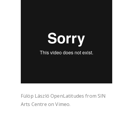
Fülöp László OpenLatitudes
from
SIN
Arts Centre
on
Vimeo
.