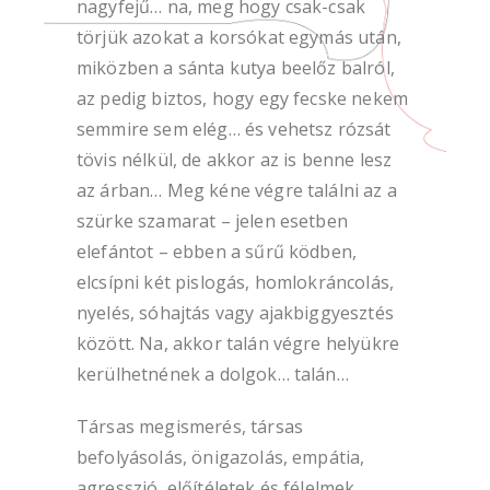
nagyfejű… na, meg hogy csak-csak
törjük azokat a korsókat egymás után,
miközben a sánta kutya beelőz balról,
az pedig biztos, hogy egy fecske nekem
semmire sem elég… és vehetsz rózsát
tövis nélkül, de akkor az is benne lesz
az árban… Meg kéne végre találni az a
szürke szamarat – jelen esetben
elefántot – ebben a sűrű ködben,
elcsípni két pislogás, homlokráncolás,
nyelés, sóhajtás vagy ajakbiggyesztés
között. Na, akkor talán végre helyükre
kerülhetnének a dolgok… talán…
Társas megismerés, társas
befolyásolás, önigazolás, empátia,
agresszió, előítéletek és félelmek…