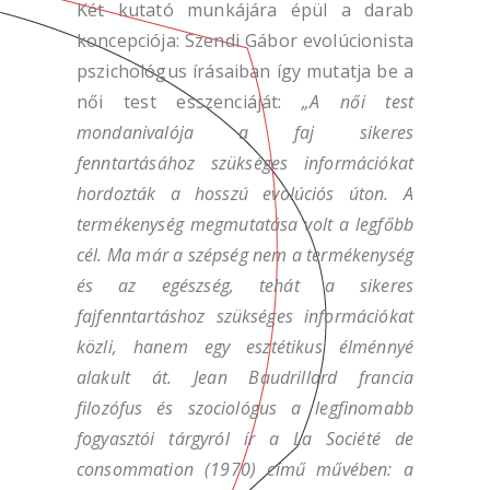
Két kutató munkájára épül a darab
koncepciója: Szendi Gábor evolúcionista
pszichológus írásaiban így mutatja be a
női test esszenciáját:
„A női test
mondanivalója a faj sikeres
fenntartásához szükséges információkat
hordozták a hosszú evolúciós úton. A
termékenység megmutatása volt a legfőbb
cél. Ma már a szépség nem a termékenység
és az egészség, tehát a sikeres
fajfenntartáshoz szükséges információkat
közli, hanem egy esztétikus élménnyé
alakult át. Jean Baudrillard francia
filozófus és szociológus a legfinomabb
fogyasztói tárgyról ír a La Société de
consommation (1970) című művében: a