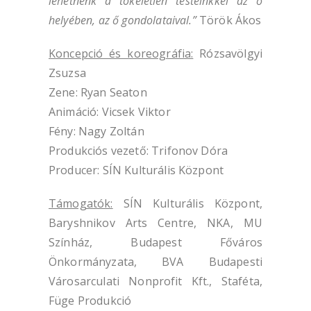
lehetnénk a tökéletlen testeinkkel az ő
helyében, az ő gondolataival.”
Török Ákos
Koncepció és koreográfia:
Rózsavölgyi
Zsuzsa
Zene: Ryan Seaton
Animáció: Vicsek Viktor
Fény: Nagy Zoltán
Produkciós vezető: Trifonov Dóra
Producer: SÍN Kulturális Központ
Támogatók:
SÍN Kulturális Központ,
Baryshnikov Arts Centre, NKA, MU
Színház, Budapest Főváros
Önkormányzata, BVA Budapesti
Városarculati Nonprofit Kft., Staféta,
Füge Produkció