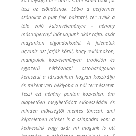
komolyságától – ami viszont ismét csak jót
tesz az előadásnak. Látva a performer
szónokot a pult felé baktatni, tér nyílik a
tőle való különvéleményre – néhány
másodpercnyi időt kapunk akár rajta, akár
magunkon elgondolkodni. A jelenetek
ugyanis azt járják körül, hogy reklámokon,
manipulált közvéleményen, tradíción és
egyszerű hétköznapi ostobaságokon
keresztül a társadalom hogyan kasztrálja
és miként veri béklyóba a női természetet.
Teszi ezt néhány ponton közvetlen, ám
alapvetően megilletődött előbeszéddel és
minden műviségtől mentes tánccal, ami
képzeletben minket is a színpadra von: a
kedveseink vagy akár mi magunk is ott