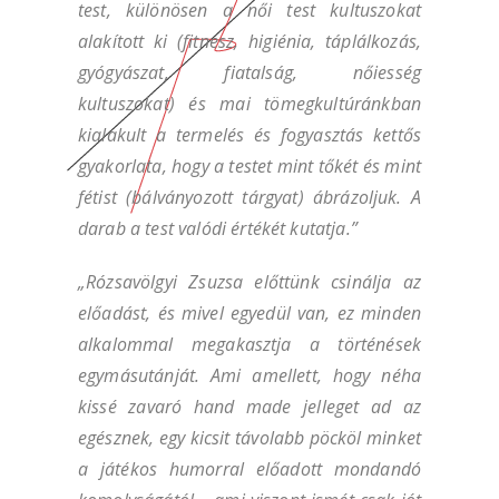
test, különösen a női test kultuszokat
alakított ki (fitnesz, higiénia, táplálkozás,
gyógyászat, fiatalság, nőiesség
kultuszokat) és mai tömegkultúránkban
kialakult a termelés és fogyasztás kettős
gyakorlata, hogy a testet mint tőkét és mint
fétist (bálványozott tárgyat) ábrázoljuk. A
darab a test valódi értékét kutatja.”
„Rózsavölgyi Zsuzsa előttünk csinálja az
előadást, és mivel egyedül van, ez minden
alkalommal megakasztja a történések
egymásutánját. Ami amellett, hogy néha
kissé zavaró hand made jelleget ad az
egésznek, egy kicsit távolabb pöcköl minket
a játékos humorral előadott mondandó