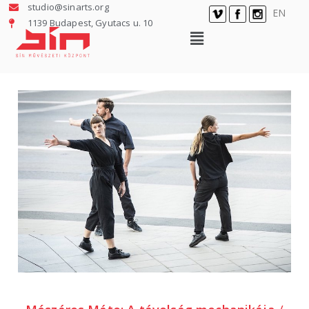
studio@sinarts.org
EN
1139 Budapest, Gyutacs u. 10