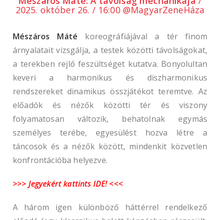
Mészáros Máte: A távolság mechanikája
/
2025. október 26. / 16:00 @MagyarZeneHáza
Mészáros Máté
koreográfiájával a tér finom
árnyalatait vizsgálja, a testek közötti távolságokat,
a terekben rejlő feszültséget kutatva. Bonyolultan
keveri a harmonikus és diszharmonikus
rendszereket dinamikus összjátékot teremtve. Az
előadók és nézők közötti tér és viszony
folyamatosan változik, behatolnak egymás
személyes terébe, egyesülést hozva létre a
táncosok és a nézők között, mindenkit közvetlen
konfrontációba helyezve.
>>> Jegyekért kattints IDE! <<<
A három igen különböző háttérrel rendelkező