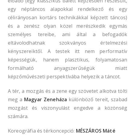
előadó (egy klasszikus balett képzésben részesült,
egy néptáncos alapokkal rendelkező és egy
célirányosan kortárs technikákkal képzett táncos)
és a zenész olyan közel merészkedik egymás
személyes tereibe, ami által a befogadók
eltávolodhatnak szokványos értelmezési
kényszereiktől. A testek itt nem performatív
képességük, hanem plasztikus, folyamatosan
formálható anyagszerűségük miatt
képzőművészeti perspektívába helyezik a táncot.
A tér, a mozgás és a zene egy szövetet alkotva tölti
meg a
Magyar Zeneháza
különböző tereit, szabad
mozgást és viszonyulást engedve a közönség
számára.
Koreográfia és térkoncepció:
MÉSZÁROS Máté