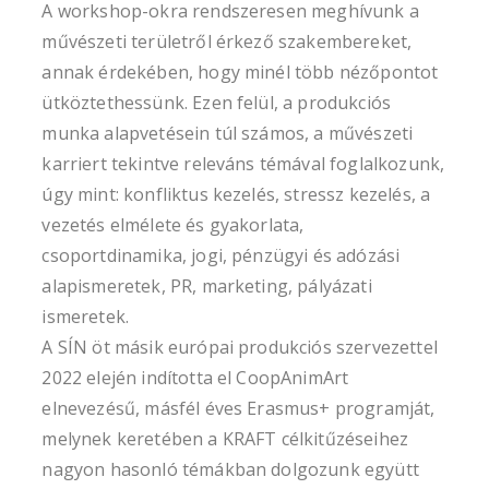
A workshop-okra rendszeresen meghívunk a
művészeti területről érkező szakembereket,
annak érdekében, hogy minél több nézőpontot
ütköztethessünk. Ezen felül, a produkciós
munka alapvetésein túl számos, a művészeti
karriert tekintve releváns témával foglalkozunk,
úgy mint: konfliktus kezelés, stressz kezelés, a
vezetés elmélete és gyakorlata,
csoportdinamika, jogi, pénzügyi és adózási
alapismeretek, PR, marketing, pályázati
ismeretek.
A SÍN öt másik európai produkciós szervezettel
2022 elején indította el CoopAnimArt
elnevezésű, másfél éves Erasmus+ programját,
melynek keretében a KRAFT célkitűzéseihez
nagyon hasonló témákban dolgozunk együtt