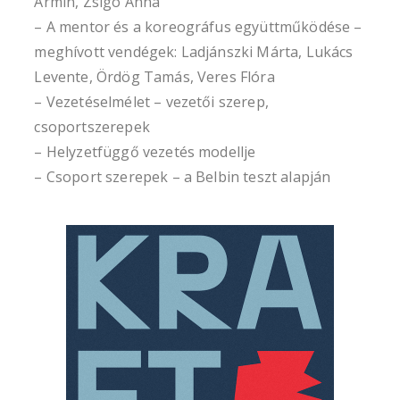
Ármin, Zsigó Anna
– A mentor és a koreográfus együttműködése –
meghívott vendégek: Ladjánszki Márta, Lukács
Levente, Ördög Tamás, Veres Flóra
– Vezetéselmélet – vezetői szerep,
csoportszerepek
– Helyzetfüggő vezetés modellje
– Csoport szerepek – a Belbin teszt alapján