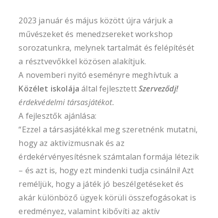
2023 január és május között újra várjuk a
művészeket és menedzsereket workshop
sorozatunkra, melynek tartalmát és felépítését
a résztvevőkkel közösen alakítjuk.
A novemberi nyitó eseményre meghívtuk a
Közélet iskolája
által fejlesztett
Szerveződj!
érdekvédelmi társasjátékot.
A fejlesztők ajánlása:
“Ezzel a társasjátékkal meg szeretnénk mutatni,
hogy az aktivizmusnak és az
érdekérvényesítésnek számtalan formája létezik
– és azt is, hogy ezt mindenki tudja csinálni! Azt
reméljük, hogy a játék jó beszélgetéseket és
akár különböző ügyek körüli összefogásokat is
eredményez, valamint kibővíti az aktív