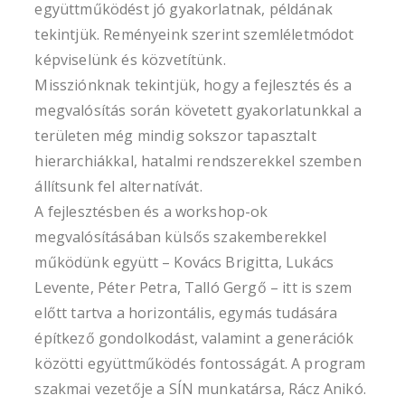
együttműködést jó gyakorlatnak, példának
tekintjük. Reményeink szerint szemléletmódot
képviselünk és közvetítünk.
Missziónknak tekintjük, hogy a fejlesztés és a
megvalósítás során követett gyakorlatunkkal a
területen még mindig sokszor tapasztalt
hierarchiákkal, hatalmi rendszerekkel szemben
állítsunk fel alternatívát.
A fejlesztésben és a workshop-ok
megvalósításában külsős szakemberekkel
működünk együtt – Kovács Brigitta, Lukács
Levente, Péter Petra, Talló Gergő – itt is szem
előtt tartva a horizontális, egymás tudására
építkező gondolkodást, valamint a generációk
közötti együttműködés fontosságát. A program
szakmai vezetője a SÍN munkatársa, Rácz Anikó.