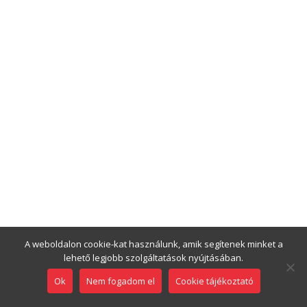
A weboldalon cookie-kat használunk, amik segítenek minket a
lehető legjobb szolgáltatások nyújtásában.
Ok
Nem fogadom el
Cookie tájékoztató
Cookie tájékoztató
Impresszum
Adatkezelési tájékoztató