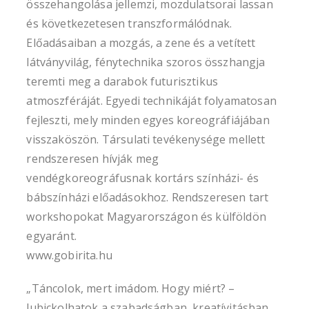
összehangolása jellemzi, mozdulatsorai lassan
és következetesen transzformálódnak.
Előadásaiban a mozgás, a zene és a vetített
látványvilág, fénytechnika szoros összhangja
teremti meg a darabok futurisztikus
atmoszféráját. Egyedi technikáját folyamatosan
fejleszti, mely minden egyes koreográfiájában
visszaköszön. Társulati tevékenysége mellett
rendszeresen hívják meg
vendégkoreográfusnak kortárs színházi- és
bábszínházi előadásokhoz. Rendszeresen tart
workshopokat Magyarországon és külföldön
egyaránt.
www.gobirita.hu
„Táncolok, mert imádom. Hogy miért? –
lubickolhatok a szabadságban, kreatívitásban.