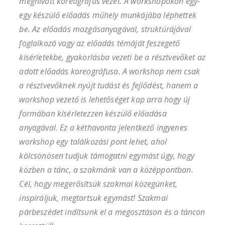
meghívott koreográfus vezet. A workshopokon egy-
egy készülő előadás műhely munkájába léphettek
be. Az előadás mozgásanyagával, struktúrájával
foglalkozó vagy az előadás témáját feszegető
kísérletekbe, gyakorlásba vezeti be a résztvevőket az
adott előadás koreográfusa. A workshop nem csak
a résztvevőknek nyújt tudást és fejlődést, hanem a
workshop vezető is lehetőséget kap arra hogy új
formában kísérletezzen készülő előadása
anyagával. Ez a kéthavonta jelentkező ingyenes
workshop egy találkozási pont lehet, ahol
kölcsönösen tudjuk támogatni egymást úgy, hogy
közben a tánc, a szakmánk van a középpontban.
Cél, hogy megerősítsük szakmai közegünket,
inspiráljuk, megtartsuk egymást! Szakmai
párbeszédet indítsunk el a megosztáson és a táncon