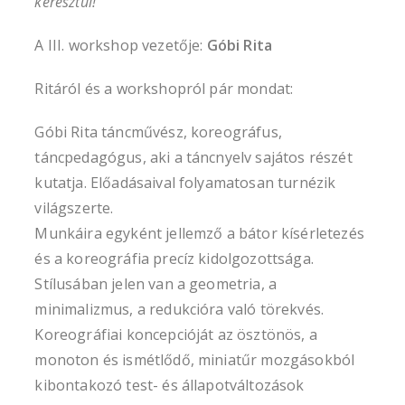
keresztül!
A III. workshop vezetője:
Góbi Rita
Ritáról és a workshopról pár mondat:
Góbi Rita táncművész, koreográfus,
táncpedagógus, aki a táncnyelv sajátos részét
kutatja. Előadásaival folyamatosan turnézik
világszerte.
Munkáira egyként jellemző a bátor kísérletezés
és a koreográfia precíz kidolgozottsága.
Stílusában jelen van a geometria, a
minimalizmus, a redukcióra való törekvés.
Koreográfiai koncepcióját az ösztönös, a
monoton és ismétlődő, miniatűr mozgásokból
kibontakozó test- és állapotváltozások