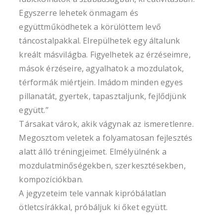
Egyszerre lehetek önmagam és
együttműködhetek a körülöttem levő
táncostalpakkal. Elrepülhetek egy általunk
kreált másvilágba. Figyelhetek az érzéseimre,
mások érzéseire, agyalhatok a mozdulatok,
térformák miértjein. Imádom minden egyes
pillanatát, gyertek, tapasztaljunk, fejlődjünk
együtt.”
Társakat várok, akik vágynak az ismeretlenre.
Megosztom veletek a folyamatosan fejlesztés
alatt álló tréningjeimet. Elmélyülnénk a
mozdulatminőségekben, szerkesztésekben,
kompozíciókban.
A jegyzeteim tele vannak kipróbálatlan
ötletcsírákkal, próbáljuk ki őket együtt.