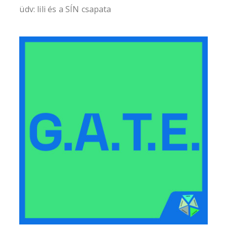
üdv: lili és a SÍN csapata